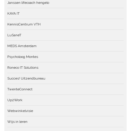
Janssen lifecoach hengelo
KAYA IT
KennisCentrum VTH
LuSaneT
MEDS Amsterdam
Psycholoog Montes
Roneco IT Solutions
Succes! Uitzendbureau
TwenteConnect
Up2Work
Webwinkelvisie
Wijs in leren