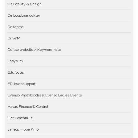
C’s Beauty & Design
De Loopbaandokter
Deltaproc
Drive’M
Duitse website / Keywordmate
Easyslim
Edufocus
EDUwebsupport
Evenso Photobooths & Evenso Ladies Events
Havas Finance & Control
Het Coachhuis
Janets Hippe Knip