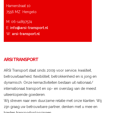
Hamerstraat 10
7556 MZ Hengelo
M: 06-14897574
E:
info@arsi-transport.nl
W:
arsi-transport.nl
ARSI TRANSPORT
ARSI Transport staat sinds 2009 voor service, kwaliteit,
betrouwbaarheid, flexibiliteit, betrokkenheid en is jong en
dynamisch. Onze kernactiviteiten bestaan uit nationaal/
internationaal transport en op- en overslag van de meest
uiteenlopende goederen.
Wij streven naar een duurzame relatie met onze klanten. Wij
zijn graag uw betrouwbare partner, denken met u mee en
bieden transportoplossingen.