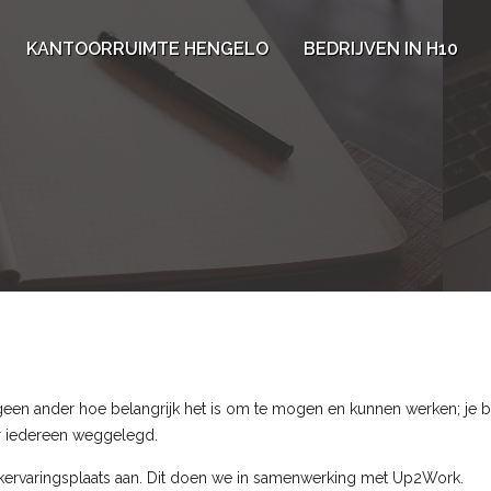
KANTOORRUIMTE HENGELO
BEDRIJVEN IN H10
n ander hoe belangrijk het is om te mogen en kunnen werken; je bent
or iedereen weggelegd.
rvaringsplaats aan. Dit doen we in samenwerking met Up2Work.