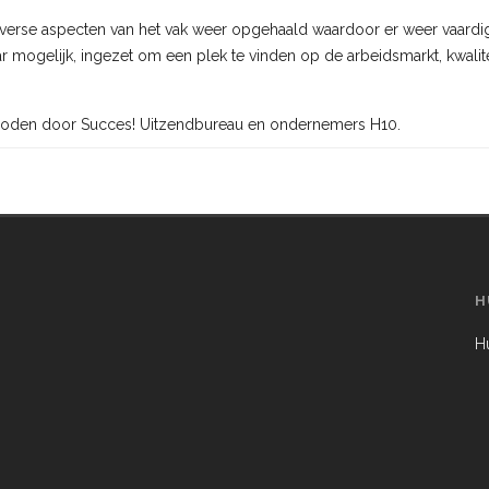
erse aspecten van het vak weer opgehaald waardoor er weer vaardi
mogelijk, ingezet om een plek te vinden op de arbeidsmarkt, kwali
oden door Succes! Uitzendbureau en ondernemers H10.
H
Hu