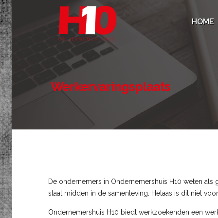
HOME
Werkervaringsplaats
De ondernemers in Ondernemershuis H10 weten als gee
staat midden in de samenleving. Helaas is dit niet vo
Ondernemershuis H10 biedt werkzoekenden een werke