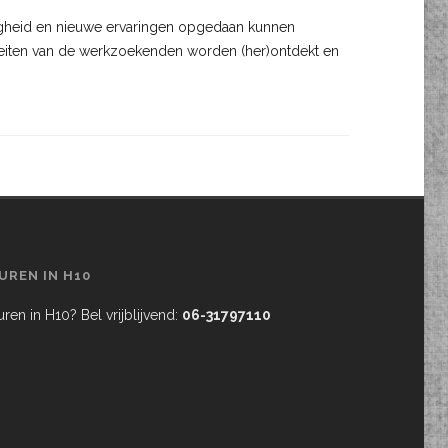
gheid en nieuwe ervaringen opgedaan kunnen
teiten van de werkzoekenden worden (her)ontdekt en
UREN IN H10
ren in H10? Bel vrijblijvend:
06-31797110