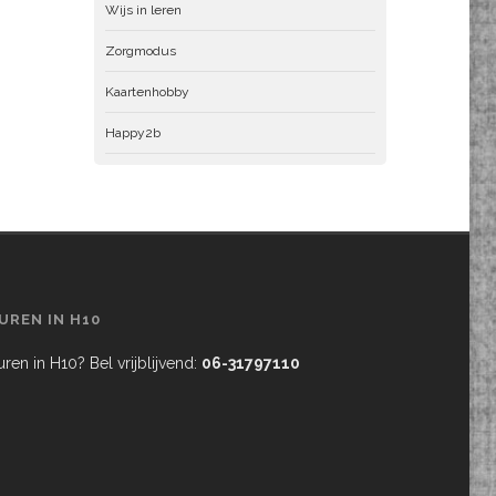
Wijs in leren
Zorgmodus
Kaartenhobby
Happy2b
UREN IN H10
ren in H10? Bel vrijblijvend:
06-31797110