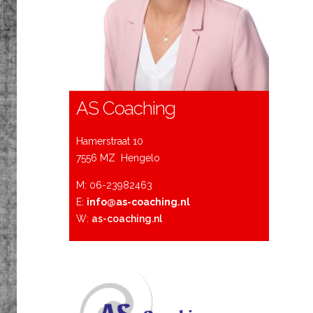
AS Coaching
Hamerstraat 10
7556 MZ Hengelo
M: 06-23982463
E:
info@as-coaching.nl
W:
as-coaching.nl