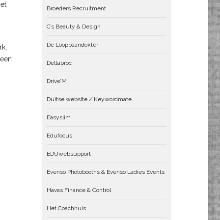
et
Broeders Recruitment
C’s Beauty & Design
De Loopbaandokter
rk,
 een
Deltaproc
Drive’M
Duitse website / Keywordmate
Easyslim
Edufocus
EDUwebsupport
Evenso Photobooths & Evenso Ladies Events
Havas Finance & Control
Het Coachhuis