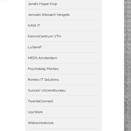
Janets Hippe Knip
Janssen lifecoach hengelo
KAYA IT
KennisCentrum VTH
LuSaneT
MEDS Amsterdam
Psycholoog Montes
Roneco IT Solutions
Succes! Uitzendbureau
TwenteConnect
Up2Work
Webwinkelvisie