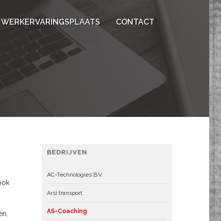
WERKERVARINGSPLAATS
CONTACT
BEDRIJVEN
AC-Technologies B.V.
ook
Arsi transport
AS-Coaching
en,