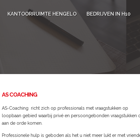
KANTOORRUIMTE HENGELO
BEDRIJVEN IN H10
AS COACHING
AS-Coaching richt zich op professionals met vraagstukken op
loopbaan gebied waarbij privé en persoongebonden vraagstukken 
aan de orde komen.
Professionele hulp is geboden als het u niet meer lukt er met vriend