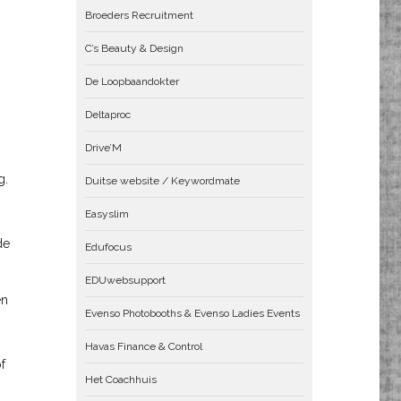
Broeders Recruitment
C’s Beauty & Design
De Loopbaandokter
Deltaproc
Drive’M
g.
Duitse website / Keywordmate
Easyslim
de
Edufocus
EDUwebsupport
en
Evenso Photobooths & Evenso Ladies Events
Havas Finance & Control
f
Het Coachhuis