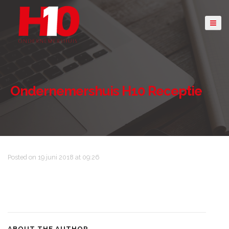
Ondernemershuis H10 Receptie
Posted on 19 juni 2018 at 09:26
ABOUT THE AUTHOR